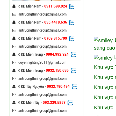
P. KD Miền Nam -
0911.699.924
antruongthinhgroup@gmail.com
Kích
P. KD Miền Nam -
035.4418.636
antruongthinhgroup@gmail.com
P. KD Miền Nam -
0769.815.799
L
antruongthinhgroup@gmail.com
sáng cao 
P. KD Miền Trung -
0984.992.924
L
Cột Đèn Cao Áp Tròn Côn
quyen.lighting2011@gmail.com
Cần Đơn Kiểu Đẹp
Khu vực 
Liên hệ
P. KD Miền Trung -
0932.150.636
Khu vự
antruongthinhgroup@gmail.com
Trụ Đèn Chiếu Sáng Cao
P. KD Tây Nguyên -
0932.790.494
Khu vự
Áp Tròn Côn Cần Đôi Kiểu
antruongthinhgroup@gmail.com
K212
Liên hệ
Khu vực
P. KD Miền Tây -
093.339.5857
Khu vực
Đèn Đường Led Cao Áp
antruongthinhgroup@gmail.com
Philips 100W, 150W,