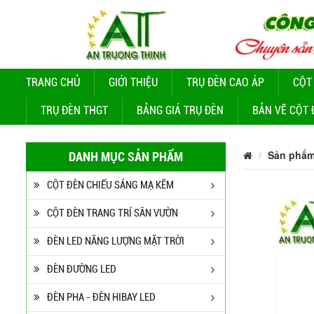
TRANG CHỦ
GIỚI THIỆU
TRỤ ĐÈN CAO ÁP
CỘT
TRỤ ĐÈN THGT
BẢNG GIÁ TRỤ ĐÈN
BẢN VẼ CỘT 
Sản phẩ
DANH MỤC SẢN PHẨM
CỘT ĐÈN CHIẾU SÁNG MẠ KẼM
CỘT ĐÈN TRANG TRÍ SÂN VƯỜN
ĐÈN LED NĂNG LƯỢNG MẶT TRỜI
ĐÈN ĐƯỜNG LED
ĐÈN PHA - ĐÈN HIBAY LED