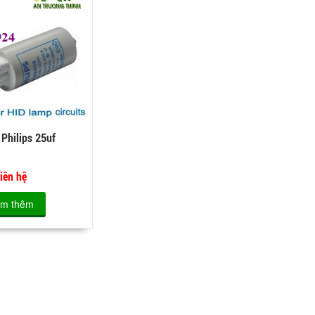
 Philips 25uf
iên hệ
m thêm