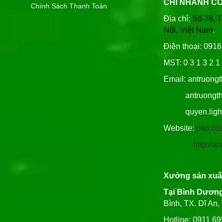
CHI NHÁNH C
Chính Sách Thanh Toán
Địa chỉ:
Số 78, 
Nội, Việt Nam
.
Điện thoại: 091
MST: 0 3 1 3 2 1 
Email: antruong
antruongthin
quyen.lighti
Website:
http:/
http://
Xưởng sản xuấ
Tại Bình Dươn
Bình, TX. Dĩ An
Hotline: 0911 6