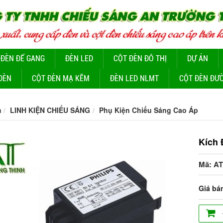
 ĐÈN ĐỂ GANG
ĐÈN LED
CỘT ĐÈN ĐÔ THỊ
DỰ ÁN
ĐÈN
CỘT ĐÈN MẠ KẼM
ĐÈN LED NLMT
CỘT ĐÈN ĐƯ
m
LINH KIỆN CHIẾU SÁNG
Phụ Kiện Chiếu Sáng Cao Áp
Kích 
Mã: AT
Giá bá