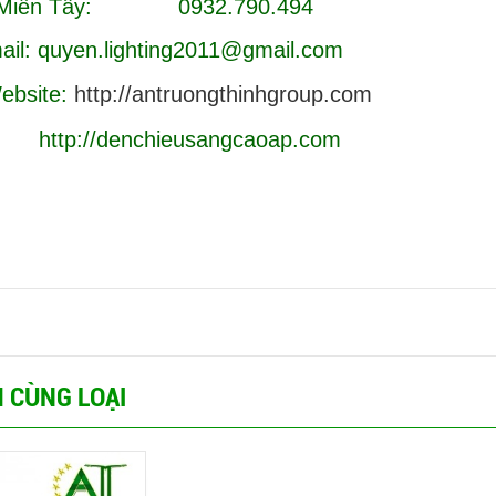
c Miền Tây: 0932.790.494
il: quyen.lighting2011@gmail.com
bsite:
http://antruongthinhgroup.com
/denchieusangcaoap.com
 CÙNG LOẠI