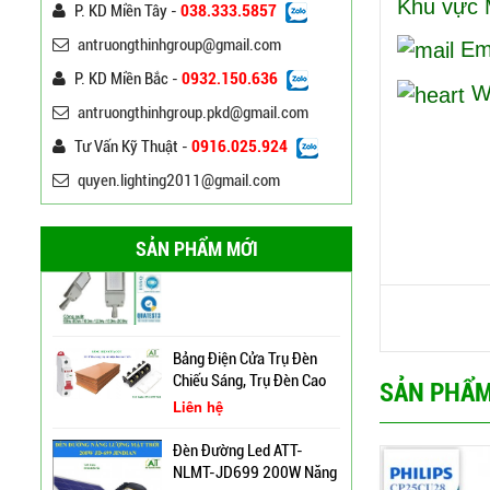
Khu vự
P. KD Miền Tây -
038.333.5857
120W ATT
Liên hệ
antruongthinhgroup@gmail.com
Ema
P. KD Miền Bắc -
0932.150.636
Đèn Đường Led Chiếu
We
Sáng 100W 150W Philips
antruongthinhgroup.pkd@gmail.com
Liên hệ
http:/
Tư Vấn Kỹ Thuật -
0916.025.924
quyen.lighting2011@gmail.com
Đèn Led Đường Phố OEM
Philips, Cree 60w 80w
100w 120w 150w
Liên hệ
SẢN PHẨM MỚI
Cột Đèn Cao Áp Chiếu
Bảng Điện Cửa Trụ Đèn
Sáng Đường Phố Tại Lạng
Chiếu Sáng, Trụ Đèn Cao
SẢN PHẨM
Sơn
Áp
Liên hệ
Trụ Đèn Tín Hiệu Chớp
Đèn Đường Led ATT-
Vàng Năng Lượng Mặt
NLMT-JD699 200W Năng
Trời Tại Bình Định