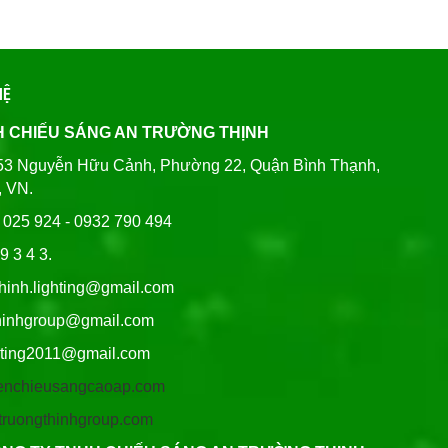
HỆ
H CHIẾU SÁNG AN TRƯỜNG THỊNH
80/53 Nguyễn Hữu Cảnh, Phường 22, Quận Bình Thạnh,
, VN.
6 025 924 - 0932 790 494
9 3 4 3.
thinh.lighting@gmail.com
hgroup@gmail.com
ng2011@gmail.com
/denchieusangcaoap.com
antruongthinhgroup.com