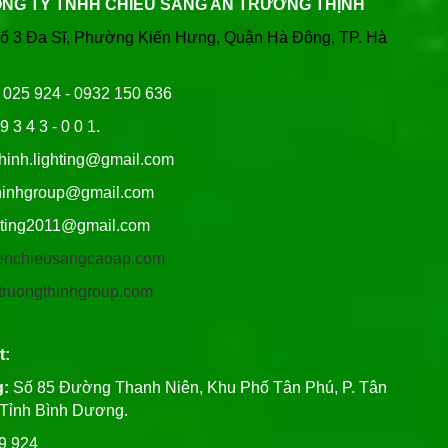
ÔNG TY TNHH CHIẾU SÁNG AN TRƯỜNG THỊNH
Tổ 3 Đa Sĩ, Phường Kiến Hưng, Quận Hà Đông, TP. Hà
6 025 924 - 0932 150 636
9 3 4 3 - 0 0 1.
thinh.lighting@gmail.com
hgroup@gmail.com
ng2011@gmail.com
/denchieusangcaoap.com
antruongthinhgroup.com
t:
g:
Số 85 Đường Thanh Niên, Khu Phố Tân Phú, P. Tân
, Tỉnh Bình Dương.
99 924