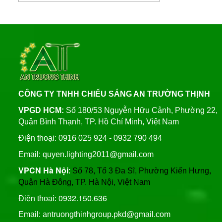
Bảng Điện Cửa Trụ Đèn
Cung Cấp Cột Đèn Chiếu
Chiếu Sáng, Trụ Đèn Cao
Sáng Cao Áp Tại TP. Tam
Áp
Liên hệ
Kỳ
Xây Dựng Trung Tâm Quản
Đèn Đường Led ATT-
Lý Và Điều Hành Hệ Thống
NLMT-JD699 200W Năng
Chiếu Sáng Tại TP HCM
Lượng Mặt Trời
Liên hệ
CÔNG TY TNHH CHIẾU SÁNG AN TRƯỜNG THỊNH
Thương Hiệu Chíp Led
Đèn Đường Led 200W
Chất Lượng Philips, Cree,
VPGD HCM:
Số 180/53 Nguyễn Hữu Cảnh, Phường 22,
Solar Light Năng Lượng
Bridgelux, An Trường
Quận Bình Thạnh, TP. Hồ Chí Minh, Việt Nam
Mặt Trời ATT NLMT 300W
Thịnh
Liên hệ
Trụ Thép Mạ Nhúng Kẽm
Điện thoại: 0916 025 924 - 0932 790 494
Nóng
Email: quyen.lighting2011@gmail.com
VPCN Hà Nội
:
Số 78, Tổ 3 Đa Sĩ, Phường Kiến Hưng,
Quy Trình Mạ Nhúng Kẽm
Quận Hà Đông, TP. Hà Nội, Việt Nam
Nóng Trụ Đèn Chiếu Sáng
Cao Áp
0932.150.636
Điện thoại:
Email: antruongthinhgroup.pkd@gmail.com