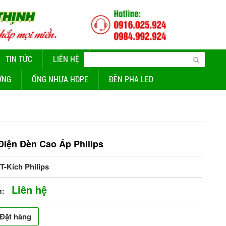
TIN TỨC
LIÊN HỆ
CUNG CẤP ĐÈN CHIẾU SÁNG
ỜNG
ỐNG NHỰA HDPE
ĐÈN PHA LED
Điện Đèn Cao Áp Philips
T-Kích Philips
Liên hệ
n:
Đặt hàng