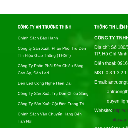
CÔNG TY AN TRƯỜNG THỊNH
THÔNG TIN LIÊN 
CÔNG TY TNH
Chính Sách Bảo Hành
Địa chỉ: Số 1
Công ty Sản Xuất, Phân Phối Trụ Đèn
TP. Hồ Chí Minh
Tín Hiệu Giao Thông (THGT)
Điện thoại: 091
Công Ty Phân Phối Đèn Chiếu Sáng
MST: 0 3 1 3 2 1 
Cao Áp, Đèn Led
Email: antruong
Đèn Led Công Nghệ Hiện Đại
antruongthin
Công Ty Sản Xuất Trụ Đèn Chiếu Sáng
quyen.lighti
Công Ty Sản Xuất Cột Đèn Trang Trí
Website:
http:/
Chính Sách Vận Chuyển Hàng Đến
http://
Tận Nơi