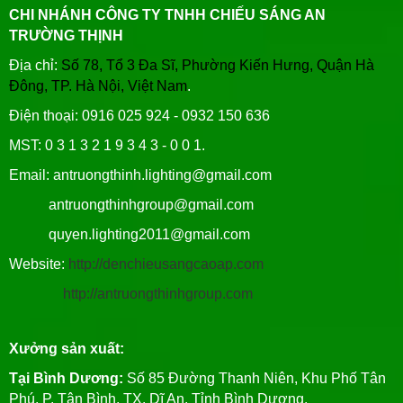
CHI NHÁNH CÔNG TY TNHH CHIẾU SÁNG AN
TRƯỜNG THỊNH
Địa chỉ:
Số 78, Tổ 3 Đa Sĩ, Phường Kiến Hưng, Quận Hà
Đông, TP. Hà Nội, Việt Nam
.
Điện thoại: 0916 025 924 - 0932 150 636
MST: 0 3 1 3 2 1 9 3 4 3 - 0 0 1.
Email: antruongthinh.lighting@gmail.com
antruongthinhgroup@gmail.com
quyen.lighting2011@gmail.com
Website:
http://denchieusangcaoap.com
http://antruongthinhgroup.com
Xưởng sản xuất:
Tại Bình Dương:
Số 85 Đường Thanh Niên, Khu Phố Tân
Phú, P. Tân Bình, TX. Dĩ An, Tỉnh Bình Dương.