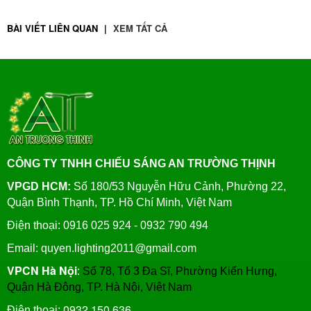
BÀI VIẾT LIÊN QUAN
|
XEM TẤT CẢ
CÔNG TY TNHH CHIẾU SÁNG AN TRƯỜNG THỊNH
VPGD HCM:
Số 180/53 Nguyễn Hữu Cảnh, Phường 22,
Quận Bình Thạnh, TP. Hồ Chí Minh, Việt Nam
Điện thoại: 0916 025 924 - 0932 790 494
Email: quyen.lighting2011@gmail.com
VPCN Hà Nội
:
Số 78, Tổ 3 Đa Sĩ, Phường Kiến Hưng,
Quận Hà Đông, TP. Hà Nội, Việt Nam
0932.150.636
Điện thoại: