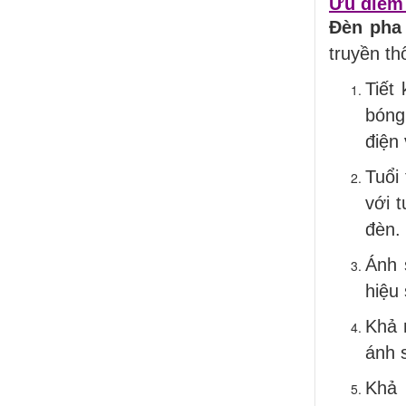
Ưu điểm 
Đèn pha
truyền th
Tiết
bóng
điện 
Tuổi
với t
đèn.
Ánh 
hiệu
Khả 
ánh 
Khả 