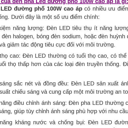
của đèn pha Led đường phố 100w cao áp là gì
 LED đường phố 100W cao áp
có nhiều ưu điểm
ống. Dưới đây là một số ưu điểm chính:
 kiệm năng lượng: Đèn LED tiêu thụ ít năng lượn
 đèn halogen, bóng đèn sodium, hoặc đèn huỳnh q
và giảm tác động tiêu cực đối với môi trường.
 thọ cao: Đèn LED thường có tuổi thọ cao, có thể
uổi thọ thấp hơn của các loại đèn truyền thống. Đ
sáng sắc nét và đồng đều: Đèn LED sản xuất án
 suất chiếu sáng và cung cấp một môi trường an to
năng điều chỉnh ánh sáng: Đèn pha LED thường c
sáng, giúp tùy chỉnh ánh sáng phù hợp với nhu cầu
năng kháng nước và chống bụi: Đèn LED đường