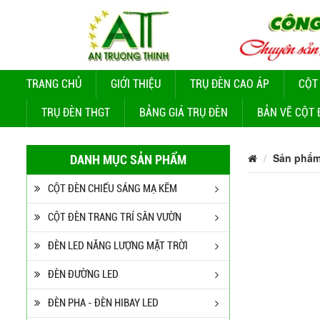
TRANG CHỦ
GIỚI THIỆU
TRỤ ĐÈN CAO ÁP
CỘT
TRỤ ĐÈN THGT
BẢNG GIÁ TRỤ ĐÈN
BẢN VẼ CỘT 
Sản phẩ
DANH MỤC SẢN PHẨM
CỘT ĐÈN CHIẾU SÁNG MẠ KẼM
CỘT ĐÈN TRANG TRÍ SÂN VƯỜN
ĐÈN LED NĂNG LƯỢNG MẶT TRỜI
ĐÈN ĐƯỜNG LED
ĐÈN PHA - ĐÈN HIBAY LED