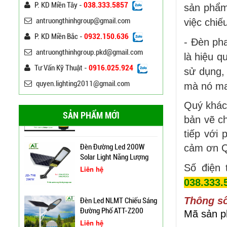
P. KD Miền Tây -
038.333.5857
sản phẩm
100w 120w 150w
Liên hệ
antruongthinhgroup@gmail.com
việc chiế
P. KD Miền Bắc -
0932.150.636
Bảng Điện Cửa Trụ Đèn
- Đèn ph
Chiếu Sáng, Trụ Đèn Cao
antruongthinhgroup.pkd@gmail.com
là hiệu q
Áp
Liên hệ
Tư Vấn Kỹ Thuật -
0916.025.924
sử dụng,
Cột Đèn Cao Áp Chiếu
Đèn Đường Led ATT-
quyen.lighting2011@gmail.com
mà nó ma
Sáng Đường Phố Tại Lạng
NLMT-JD699 200W Năng
Sơn
Lượng Mặt Trời
Liên hệ
Quý khách
SẢN PHẨM MỚI
bản vẽ ch
Trụ Đèn Tín Hiệu Chớp
Vàng Năng Lượng Mặt
tiếp với
Trời Tại Bình Định
Đèn Đường Led 200W
cảm ơn Q
Solar Light Năng Lượng
Cột Đèn Pha Đa Giác Tại
Số điện 
Mặt Trời ATT NLMT 300W
Liên hệ
Bình Định
038.333.
Thông số
Đèn Led NLMT Chiếu Sáng
Cung Cấp Cột Đèn Chiếu
Đường Phố ATT-Z200
Mã sản 
Sáng Cao Áp Tại TP. Tam
Liên hệ
Kỳ