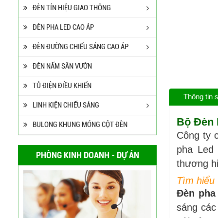
ĐÈN TÍN HIỆU GIAO THÔNG
ĐÈN PHA LED CAO ÁP
ĐÈN ĐƯỜNG CHIẾU SÁNG CAO ÁP
ĐÈN NẤM SÂN VƯỜN
TỦ ĐIỆN ĐIỀU KHIỂN
Thông tin
LINH KIỆN CHIẾU SÁNG
Bộ Đèn
BULONG KHUNG MÓNG CỘT ĐÈN
Công ty 
pha Led 
PHÒNG KINH DOANH - DỰ ÁN
thương hi
Tìm hiểu
Đèn pha
sáng các