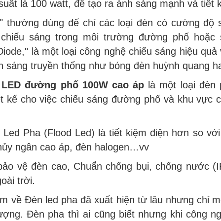
suất là 100 watt, để tạo ra ánh sáng mạnh và tiết
" thường dùng để chỉ các loại đèn có cường độ 
 chiếu sáng trong môi trường đường phố hoặc s
Diode," là một loại công nghệ chiếu sáng hiệu quả
n sáng truyền thống như bóng đèn huỳnh quang h
 LED đường phố 100W cao áp
là một loại đèn
ết kế cho việc chiếu sáng đường phố và khu vực 
í Led Pha (Flood Led) là tiết kiệm điện hơn so v
thủy ngân cao áp, đèn halogen…vv
 bảo vệ đèn cao, Chuẩn chống bụi, chống nước (I
oài trời.
ệm về Đèn led pha đã xuất hiện từ lâu nhưng chỉ
ượng. Đèn pha thì ai cũng biết nhưng khi công n