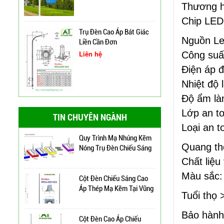
Thương hi
Xây Dựng Trung Tâm Quản
Chip LED:
Lý Và Điều Hành Hệ Thống
Trụ Đèn Cao Áp Bát Giác
Chiếu Sáng Tại TP HCM
Nguồn Le
Liền Cần Đơn
Liên hệ
Công suấ
Thương Hiệu Chíp Led
Chất Lượng Philips, Cree,
Điện áp 
Bridgelux, An Trường
Nhiệt độ 
Thịnh
Độ ẩm là
Trụ Thép Mạ Nhúng Kẽm
Cột Đèn Cao Áp Tròn Côn
Nóng
Lớp an to
TIN CHUYÊN NGÀNH
Cần Đơn Kiểu Đẹp
Loại an t
Liên hệ
Quy Trình Mạ Nhúng Kẽm
Quang th
Nóng Trụ Đèn Chiếu Sáng
Trụ Đèn Chiếu Sáng Cao
Cao Áp
Chất liệu
Áp Tròn Côn Cần Đôi Kiểu
Màu sắc:
K212
Liên hệ
Cột Đèn Chiếu Sáng Cao
Áp Thép Mạ Kẽm Tại Vũng
Tuổi thọ
Tàu
Đèn Đường Led Cao Áp
Bảo hành
Philips 100W, 150W,
Cột Đèn Cao Áp Chiếu