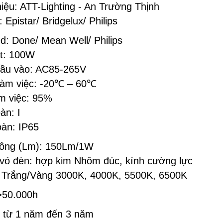
ệu: ATT-Lighting - An Trường Thịnh
 Epistar/ Bridgelux/ Philips
d: Done/ Mean Well/ Philips
t: 100W
đầu vào: AC85-265V
làm việc: -20
℃
– 60
℃
m việc: 95%
àn: I
oàn: IP65
ông (Lm): 150Lm/1W
 vỏ đèn: hợp kim Nhôm đúc, kính cường lực
 Trắng/Vàng 3000K, 4000K, 5500K, 6500K
 >50.000h
 từ 1 năm đến 3 năm