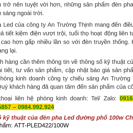
 trở nên tuyệt vời hơn, những sản phẩm đèn pha
u sáng ngoài trời.
a Led của công ty An Trường Thịnh mang đến điều
uả tiết kiệm điện vượt trội, tuổi thọ hoạt động li
 cao hơn gấp nhiều lần so với đèn truyền thống. 
ng lại.
 hàng cần thêm thông tin về thông số kỹ thuật củ
i tiết, tư vấn sản phẩm, cập nhật báo giá sản phẩm
 phòng kinh doanh công ty chiếu sáng An Trường 
uý khách hàng đã quan tâm đến sản phẩm của cô
thoại liên hệ phòng kinh doanh: Tel/ Zalo:
0916
5857 – 0984.992.924
 kỹ thuật của
đèn pha Led đường phố 100w
Chi
phẩm: ATT-PLED422/100W