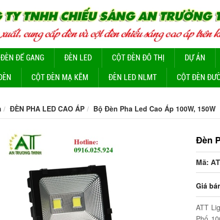
 ĐÈN ĐỂ GANG
ĐÈN LED
CỘT ĐÈN ĐÔ THỊ
DỰ ÁN
ĐÈN
CỘT ĐÈN MẠ KẼM
ĐÈN LED NLMT
CỘT ĐÈN ĐƯ
m
ĐÈN PHA LED CAO ÁP
Bộ Đèn Pha Led Cao Áp 100W, 150W
Đèn 
Mã: A
Giá bá
ATT Li
Phố 10