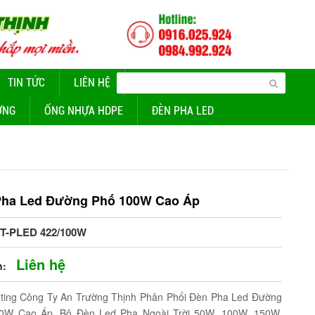
TIN TỨC
LIÊN HỆ
CUNG CẤP ĐÈN CHIẾU SÁNG
ỜNG
ỐNG NHỰA HDPE
ĐÈN PHA LED
Pha Led Đường Phố 100W Cao Áp
TT-PLED 422/100W
Liên hệ
n:
gting Công Ty An Trường Thịnh Phân Phối Đèn Pha Led Đường
0W Cao Áp, Bộ Đèn Led Pha Ngoài Trời 50W, 100W, 150W,