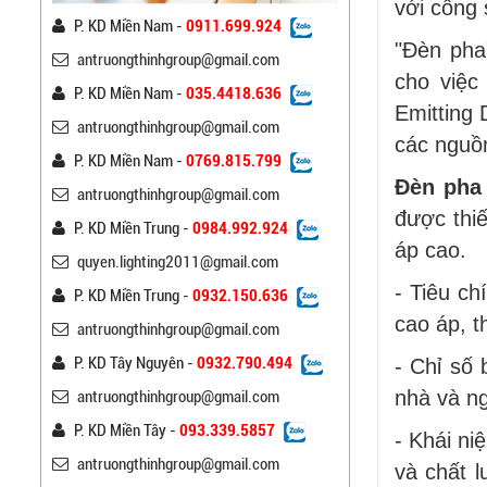
với công 
P. KD Miền Nam -
0911.699.924
Cột Đèn Cao Áp Tròn Côn
"Đèn pha
Cần Đơn Kiểu Đẹp
antruongthinhgroup@gmail.com
cho việc
Liên hệ
P. KD Miền Nam -
035.4418.636
Emitting 
antruongthinhgroup@gmail.com
Trụ Đèn Chiếu Sáng Cao
các nguồ
P. KD Miền Nam -
0769.815.799
Áp Tròn Côn Cần Đôi Kiểu
K212
Đèn pha
Liên hệ
antruongthinhgroup@gmail.com
được thi
P. KD Miền Trung -
0984.992.924
áp cao.
Đèn Đường Led Cao Áp
quyen.lighting2011@gmail.com
Philips 100W, 150W,
- Tiêu ch
120W ATT
Liên hệ
P. KD Miền Trung -
0932.150.636
cao áp, 
antruongthinhgroup@gmail.com
Đèn Đường Led Chiếu
P. KD Tây Nguyên -
0932.790.494
- Chỉ số
Sáng 100W 150W Philips
nhà và ng
antruongthinhgroup@gmail.com
Liên hệ
P. KD Miền Tây -
093.339.5857
- Khái ni
Đèn Led Đường Phố OEM
antruongthinhgroup@gmail.com
và chất l
Philips, Cree 60w 80w