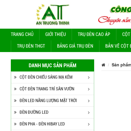
TRANG CHỦ
GIỚI THIỆU
TRỤ ĐÈN CAO ÁP
CỘT
TRỤ ĐÈN THGT
BẢNG GIÁ TRỤ ĐÈN
BẢN VẼ CỘT 
Sản phẩ
DANH MỤC SẢN PHẨM
CỘT ĐÈN CHIẾU SÁNG MẠ KẼM
CỘT ĐÈN TRANG TRÍ SÂN VƯỜN
ĐÈN LED NĂNG LƯỢNG MẶT TRỜI
ĐÈN ĐƯỜNG LED
ĐÈN PHA - ĐÈN HIBAY LED