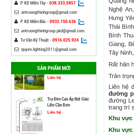
Quảng Ng
P. KD Miền Tây -
038.333.5857
Đèn Đường Led 200W
Vàng Năng Lượng Mặt
Nghệ An,
Solar Light Năng Lượng
Trời Tại Bình Định
antruongthinhgroup@gmail.com
Mặt Trời ATT NLMT 300W
Liên hệ
Hưng Yên
P. KD Miền Bắc -
0932.150.636
Cột Đèn Pha Đa Giác Tại
Thái Bìn
Bình Định
antruongthinhgroup.pkd@gmail.com
Bình Thu
Đèn Led NLMT Chiếu Sáng
Tư Vấn Kỹ Thuật -
0916.025.924
Đường Phố ATT-Z200
Giang, B
Cung Cấp Cột Đèn Chiếu
Liên hệ
quyen.lighting2011@gmail.com
Tây Ninh
Sáng Cao Áp Tại TP. Tam
Kỳ
Rất hân 
SẢN PHẨM MỚI
Trụ Đèn Cao Áp Bát Giác
Xây Dựng Trung Tâm Quản
Trân trọ
Liền Cần Đơn
Lý Và Điều Hành Hệ Thống
Liên hệ
Chiếu Sáng Tại TP HCM
Liên hệ 
đường p
Thương Hiệu Chíp Led
đường Led
Chất Lượng Philips, Cree,
trang trí
Bridgelux, An Trường
Thịnh
Cột Đèn Cao Áp Tròn Côn
Khu vực 
Trụ Thép Mạ Nhúng Kẽm
Cần Đơn Kiểu Đẹp
Nóng
Liên hệ
Khu vự