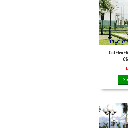
Cột Đèn Đế
Cô
L
Xe