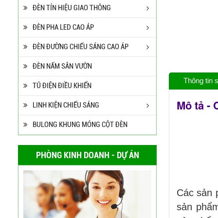
ĐÈN TÍN HIỆU GIAO THÔNG
ĐÈN PHA LED CAO ÁP
ĐÈN ĐƯỜNG CHIẾU SÁNG CAO ÁP
ĐÈN NẤM SÂN VƯỜN
Thông tin
TỦ ĐIỆN ĐIỀU KHIỂN
Cột Đèn Cao Áp Tròn Côn
Cần Đơn Kiểu Đẹp
Mô tả -
LINH KIỆN CHIẾU SÁNG
Liên hệ
BULONG KHUNG MÓNG CỘT ĐÈN
Trụ Đèn Chiếu Sáng Cao
Áp Tròn Côn Cần Đôi Kiểu
PHÒNG KINH DOANH - DỰ ÁN
K212
Liên hệ
Đèn Đường Led Cao Áp
Các sản 
Philips 100W, 150W,
sản phẩm
120W ATT
Liên hệ