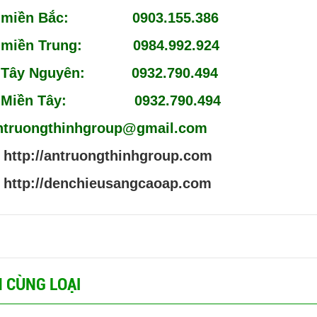
c miền Bắc: 0903.155.386
c miền Trung: 0984.992.924
c Tây Nguyên: 0932.790.494
c Miền Tây: 0932.790.494
antruongthinhgroup@gmail.com
:
http://antruongthinhgroup.com
http://denchieusangcaoap.com
 CÙNG LOẠI