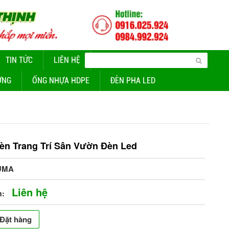
TIN TỨC
LIÊN HỆ
CUNG CẤP ĐÈN CHIẾU SÁNG
ỜNG
ỐNG NHỰA HDPE
ĐÈN PHA LED
èn Trang Trí Sân Vườn Đèn Led
UMA
Liên hệ
n:
Đặt hàng