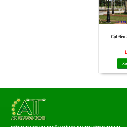
Cột Đèn
L
Xe