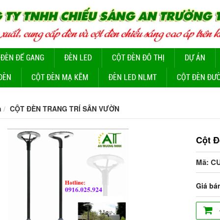
 ĐÈN ĐỂ GANG
ĐÈN LED
CỘT ĐÈN ĐÔ THỊ
DỰ ÁN
ĐÈN
CỘT ĐÈN MẠ KẼM
ĐÈN LED NLMT
CỘT ĐÈN ĐƯ
m
CỘT ĐÈN TRANG TRÍ SÂN VƯỜN
Cột Đ
Mã: C
Giá bá