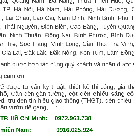
ãi, Quảng Nam, Đà Nẵng, Thừa Thiên Huế, Quả
 TP. Hà Nội, Hà Nam, Hải Phòng, Hải Dương, 
, Lai Châu, Lào Cai, Nam Định, Ninh Bình, Phú T
h, Thái Nguyên, Điện Biên, Cao Bằng, Tuyên Quan
ận, Ninh Thuận, Đồng Nai, Bình Phước, Bình Dư
ến Tre, Sóc Trăng, Vĩnh Long, Cần Thơ, Trà Vinh
, Gia Lai, Đắk Lắk, Đắk Nông, Kon Tum, Lâm Đồng
hạnh được hợp tác cùng quý khách và nhận được s
ng cảm ơn!
để được tư vấn kỹ thuật, thiết kế thi công, giá
hố
, Cần đèn gắn tường,
cột đèn chiếu sáng c
, trụ đèn tín hiệu giao thông (THGT), đèn chiếu s
 sân vườn đế gang,... :
TP. Hồ Chí Minh: 0972.963.738
c miền Nam: 0916.025.924