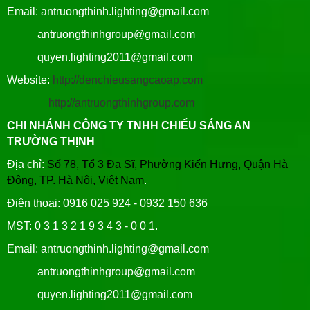
Email: antruongthinh.lighting@gmail.com
antruongthinhgroup@gmail.com
quyen.lighting2011@gmail.com
Website:
http://denchieusangcaoap.com
http://antruongthinhgroup.com
CHI NHÁNH CÔNG TY TNHH CHIẾU SÁNG AN
TRƯỜNG THỊNH
Địa chỉ:
Số 78, Tổ 3 Đa Sĩ, Phường Kiến Hưng, Quận Hà
Đông, TP. Hà Nội, Việt Nam
.
Điện thoại: 0916 025 924 - 0932 150 636
MST: 0 3 1 3 2 1 9 3 4 3 - 0 0 1.
Email: antruongthinh.lighting@gmail.com
antruongthinhgroup@gmail.com
quyen.lighting2011@gmail.com