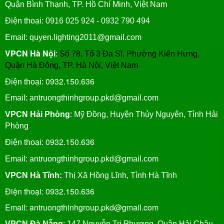
Quận Bình Thạnh, TP. Hồ Chí Minh, Việt Nam
Điện thoại: 0916 025 924 - 0932 790 494
Email: quyen.lighting2011@gmail.com
VPCN Hà Nội
:
Số 78, Tổ 3 Đa Sĩ, Phường Kiến Hưng,
Quận Hà Đông, TP. Hà Nội, Việt Nam
0932.150.636
Điện thoại:
Email: antruongthinhgroup.pkd@gmail.com
VPCN Hải Phòng
: Mỹ Đồng, Huyện Thủy Nguyên, Tỉnh Hải
Phòng
0932.150.636
Điện thoại:
Email:
antruongthinhgroup.pkd@gmail.com
VPCN Hà Tĩnh:
Thị Xã Hồng Lĩnh, Tỉnh Hà Tĩnh
Điện thoại: 0932.150.636
Email: antruongthinhgroup.pkd@gmail.com
VPCN Đà Nẵng
: 147 Nguyễn Tri Phương, Quận Hải Châu,