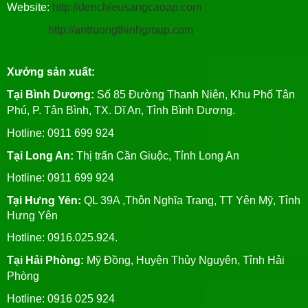
Website:
http://denchieusangcaoap.com
http://antruongthinhgroup.com
Xưởng sản xuất:
Tại Bình Dương:
Số 85 Đường Thanh Niên, Khu Phố Tân
Phú, P. Tân Bình, TX. Dĩ An, Tỉnh Bình Dương.
Hotline: 0911 699 924
Tại Long An:
Thị trấn Cần Giuộc, Tỉnh Long An
Hotline: 0911 699 924
Tại Hưng Yên:
QL 39A ,Thôn Nghĩa Trang, TT Yên Mỹ, Tỉnh
Hưng Yên
Hotline: 0916.025.924.
Tại Hải Phòng:
Mỹ Đồng, Huyện Thủy Nguyên, Tỉnh Hải
Phòng
Hotline
: 0916 025 924