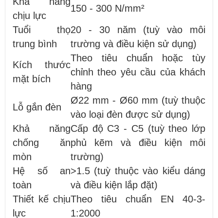
Khả năng
150 - 300 N/mm²
chịu lực
Tuổi thọ
20 - 30 năm (tuỳ vào môi
trung bình
trường và điều kiện sử dụng)
Theo tiêu chuẩn hoặc tùy
Kích thước
chỉnh theo yêu cầu của khách
mặt bích
hàng
Ø22 mm - Ø60 mm (tuỳ thuộc
Lỗ gắn đèn
vào loại đèn được sử dụng)
Khả năng
Cấp độ C3 - C5 (tuỳ theo lớp
chống ăn
phủ kẽm và điều kiện môi
mòn
trường)
Hệ số an
>1.5 (tuỳ thuộc vào kiểu dáng
toàn
và điều kiện lắp đặt)
Thiết kế chịu
Theo tiêu chuẩn EN 40-3-
lực
1:2000