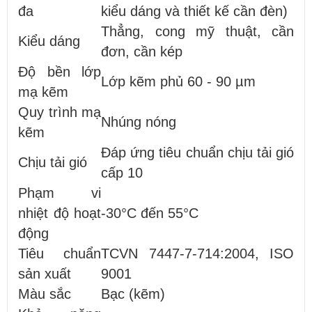
đa
kiểu dáng và thiết kế cần đèn)
Thẳng, cong mỹ thuật, cần
Kiểu dáng
đơn, cần kép
Độ bền lớp
Lớp kẽm phủ 60 - 90 µm
mạ kẽm
Quy trình mạ
Nhúng nóng
kẽm
Đáp ứng tiêu chuẩn chịu tải gió
Chịu tải gió
cấp 10
Phạm vi
nhiệt độ hoạt
-30°C đến 55°C
động
Tiêu chuẩn
TCVN 7447-7-714:2004, ISO
sản xuất
9001
Màu sắc
Bạc (kẽm)