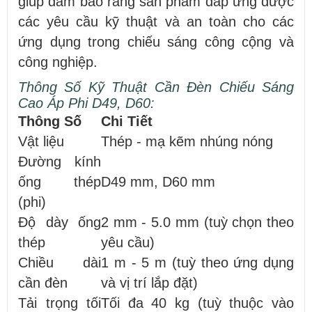
giúp đảm bảo rằng sản phẩm đáp ứng được
các yêu cầu kỹ thuật và an toàn cho các
ứng dụng trong chiếu sáng công cộng và
công nghiệp.
Thông Số Kỹ Thuật Cần Đèn Chiếu Sáng
Cao Áp Phi D49, D60:
Thông Số
Chi Tiết
Vật liệu
Thép - mạ kẽm nhúng nóng
Đường kính
ống thép
D49 mm, D60 mm
(phi)
Độ dày ống
2 mm - 5.0 mm (tuỳ chọn theo
thép
yêu cầu)
Chiều dài
1 m - 5 m (tuỳ theo ứng dụng
cần đèn
và vị trí lắp đặt)
Tải trọng tối
Tối đa 40 kg (tuỳ thuộc vào