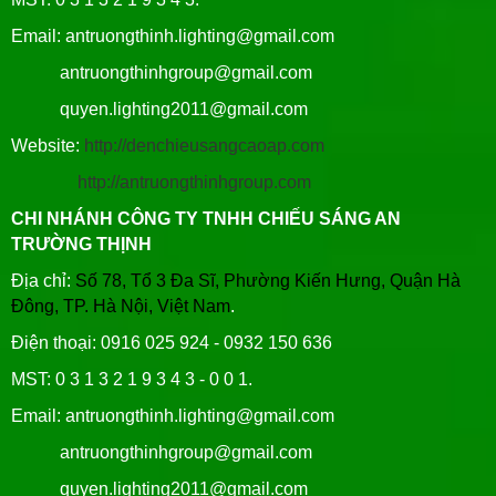
Email: antruongthinh.lighting@gmail.com
antruongthinhgroup@gmail.com
quyen.lighting2011@gmail.com
Website:
http://denchieusangcaoap.com
http://antruongthinhgroup.com
CHI NHÁNH CÔNG TY TNHH CHIẾU SÁNG AN
TRƯỜNG THỊNH
Địa chỉ:
Số 78, Tổ 3 Đa Sĩ, Phường Kiến Hưng, Quận Hà
Đông, TP. Hà Nội, Việt Nam
.
Điện thoại: 0916 025 924 - 0932 150 636
MST: 0 3 1 3 2 1 9 3 4 3 - 0 0 1.
Email: antruongthinh.lighting@gmail.com
antruongthinhgroup@gmail.com
quyen.lighting2011@gmail.com