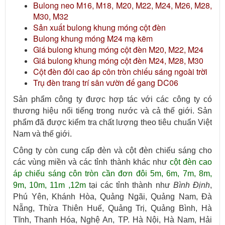
Bulong neo M16, M18, M20, M22, M24, M26, M28,
M30, M32
Sản xuất bulong khung móng cột đèn
Bulong khung móng M24 mạ kẽm
Giá bulong khung móng cột đèn M20, M22, M24
Giá bulong khung móng cột đèn M24, M28, M30
Cột đèn đôi cao áp côn tròn chiếu sáng ngoài trời
Trụ đèn trang trí sân vườn đế gang DC06
Sản phẩm công ty được hợp tác với các công ty có
thương hiệu nổi tiếng trong nước và cả thế giới. Sản
phẩm đã được kiểm tra chất lượng theo tiêu chuẩn Việt
Nam và thế giới.
Công ty còn cung cấp đèn và cột đèn chiếu sáng cho
các vùng miền và các tỉnh thành khác như
cột đèn cao
áp chiếu sáng côn tròn cần đơn đôi 5m, 6m, 7m, 8m,
9m, 10m, 11m ,12m
tại các tỉnh thành như
Bình Định
,
Phú Yên, Khánh Hòa, Quảng Ngãi, Quảng Nam, Đà
Nẵng, Thừa Thiên Huế, Quảng Trị, Quảng Bình, Hà
Tĩnh, Thanh Hóa, Nghệ An, TP. Hà Nội, Hà Nam, Hải