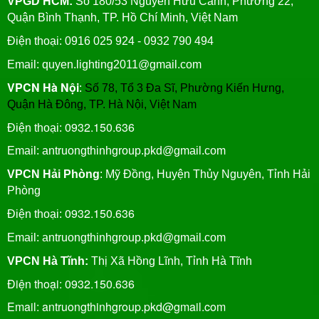
VPGD HCM:
Số 180/53 Nguyễn Hữu Cảnh, Phường 22,
Quận Bình Thạnh, TP. Hồ Chí Minh, Việt Nam
Điện thoại: 0916 025 924 - 0932 790 494
Email: quyen.lighting2011@gmail.com
VPCN Hà Nội
:
Số 78, Tổ 3 Đa Sĩ, Phường Kiến Hưng,
Quận Hà Đông, TP. Hà Nội, Việt Nam
0932.150.636
Điện thoại:
Email: antruongthinhgroup.pkd@gmail.com
VPCN Hải Phòng
: Mỹ Đồng, Huyện Thủy Nguyên, Tỉnh Hải
Phòng
0932.150.636
Điện thoại:
Email:
antruongthinhgroup.pkd@gmail.com
VPCN Hà Tĩnh:
Thị Xã Hồng Lĩnh, Tỉnh Hà Tĩnh
Điện thoại: 0932.150.636
Email: antruongthinhgroup.pkd@gmail.com